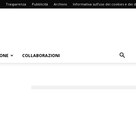
Trasparenza
Pubblicità
Archivio
Informativa sull’uso dei cookies e dei d
IONE
COLLABORAZIONI