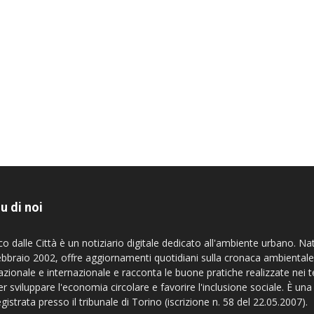
u di noi
co dalle Città è un notiziario digitale dedicato all'ambiente urbano. Na
ebbraio 2002, offre aggiornamenti quotidiani sulla cronaca ambientale
azionale e internazionale e racconta le buone pratiche realizzate nei te
er sviluppare l'economia circolare e favorire l'inclusione sociale. È una
egistrata presso il tribunale di Torino (iscrizione n. 58 del 22.05.2007).