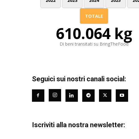
2022
2023
2024
2025
20
TOTALE
610.064 kg
Di beni transitati su BringTheFood
Seguici sui nostri canali social:
Iscriviti alla nostra newsletter: