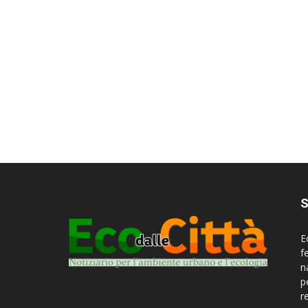
S
E
f
n
p
r