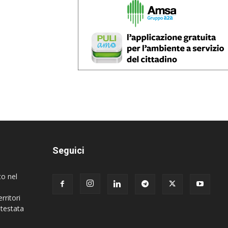
Seguici
to nel
rritori
 testata