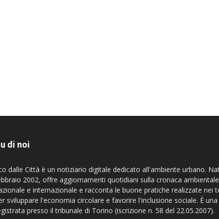
u di noi
co dalle Città è un notiziario digitale dedicato all'ambiente urbano. Na
ebbraio 2002, offre aggiornamenti quotidiani sulla cronaca ambientale
azionale e internazionale e racconta le buone pratiche realizzate nei te
er sviluppare l'economia circolare e favorire l'inclusione sociale. È una
egistrata presso il tribunale di Torino (iscrizione n. 58 del 22.05.2007).