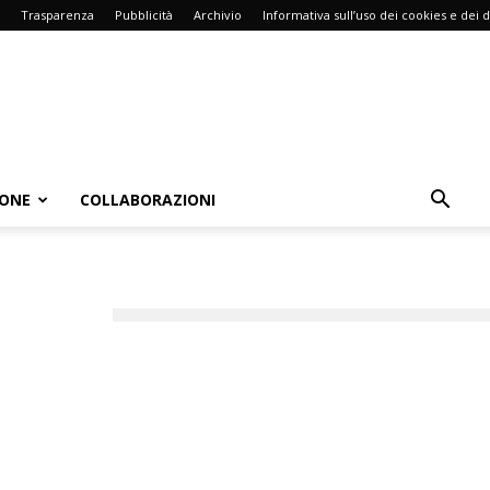
Trasparenza
Pubblicità
Archivio
Informativa sull’uso dei cookies e dei d
IONE
COLLABORAZIONI