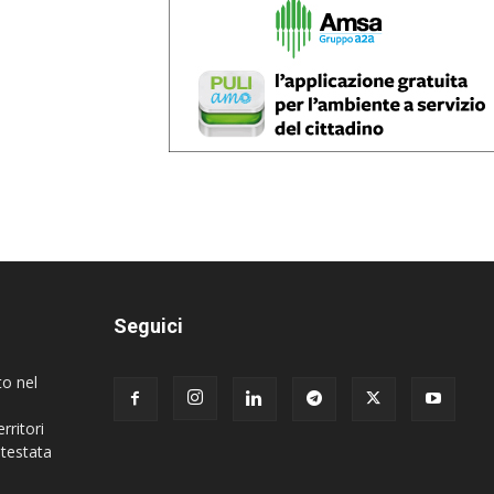
Seguici
to nel
rritori
 testata