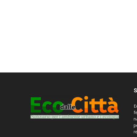
S
E
f
n
p
r