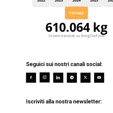
2022
2023
2024
2025
20
TOTALE
610.064 kg
Di beni transitati su BringTheFood
Seguici sui nostri canali social:
Iscriviti alla nostra newsletter: