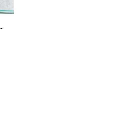
Città
..