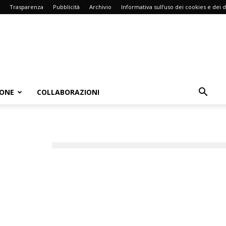
Trasparenza
Pubblicità
Archivio
Informativa sull’uso dei cookies e dei d
IONE
COLLABORAZIONI