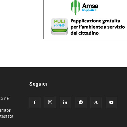
Seguici
to nel
rritori
 testata