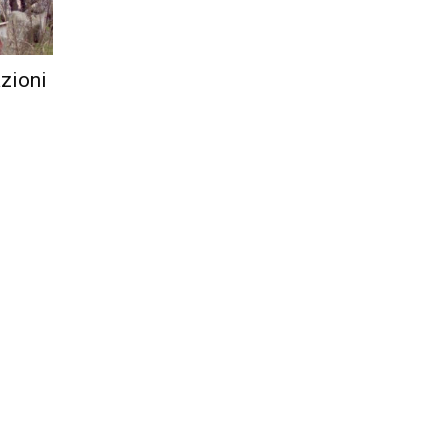
Città
azioni