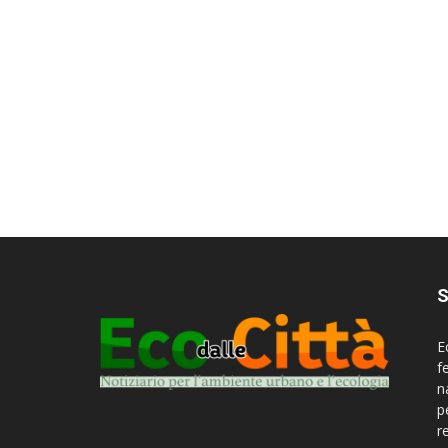
S
E
f
n
p
r