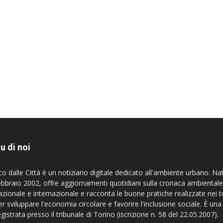
u di noi
co dalle Città è un notiziario digitale dedicato all'ambiente urbano. Na
ebbraio 2002, offre aggiornamenti quotidiani sulla cronaca ambientale
azionale e internazionale e racconta le buone pratiche realizzate nei te
er sviluppare l'economia circolare e favorire l'inclusione sociale. È una
egistrata presso il tribunale di Torino (iscrizione n. 58 del 22.05.2007).