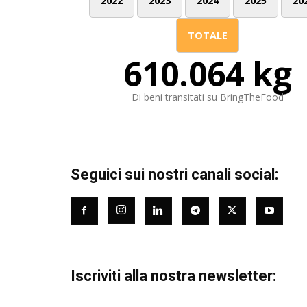
2022
2023
2024
2025
20
TOTALE
610.064 kg
Di beni transitati su BringTheFood
Seguici sui nostri canali social:
Iscriviti alla nostra newsletter: