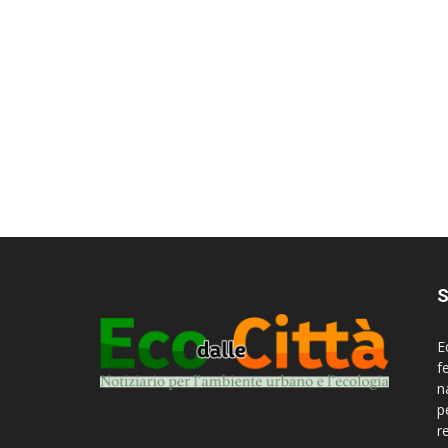
S
E
f
n
p
r