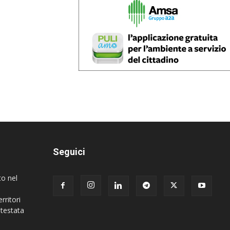
Seguici
to nel
rritori
 testata