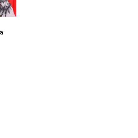
Città
va