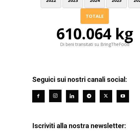
2022
2023
2024
2025
20
TOTALE
610.064 kg
Di beni transitati su BringTheFood
Seguici sui nostri canali social:
Iscriviti alla nostra newsletter: