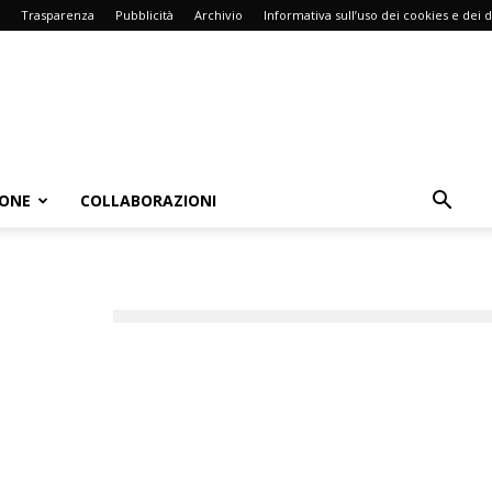
Trasparenza
Pubblicità
Archivio
Informativa sull’uso dei cookies e dei d
IONE
COLLABORAZIONI