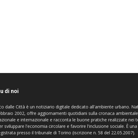
u di noi
co dalle Città è un notiziario digitale dedicato all'ambiente urbano. Na
ebbraio 2002, offre aggiornamenti quotidiani sulla cronaca ambientale
azionale e internazionale e racconta le buone pratiche realizzate nei te
er sviluppare l'economia circolare e favorire l'inclusione sociale. È una
egistrata presso il tribunale di Torino (iscrizione n. 58 del 22.05.2007).