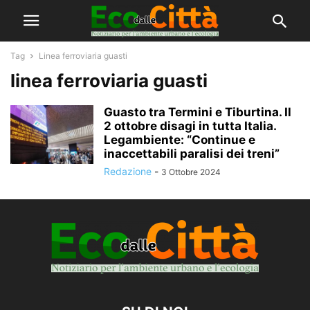
Tag
Linea ferroviaria guasti
linea ferroviaria guasti
Guasto tra Termini e Tiburtina. Il
2 ottobre disagi in tutta Italia.
Legambiente: “Continue e
inaccettabili paralisi dei treni”
Redazione
-
3 Ottobre 2024