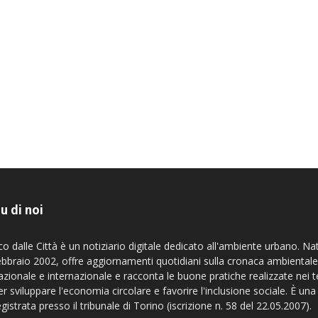
u di noi
co dalle Città è un notiziario digitale dedicato all'ambiente urbano. Na
ebbraio 2002, offre aggiornamenti quotidiani sulla cronaca ambientale
azionale e internazionale e racconta le buone pratiche realizzate nei te
er sviluppare l'economia circolare e favorire l'inclusione sociale. È una
egistrata presso il tribunale di Torino (iscrizione n. 58 del 22.05.2007).