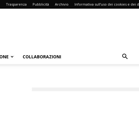
Trasparenza
Pubblicità
Archivio
Informativa sull’uso dei cookies e dei d
IONE
COLLABORAZIONI