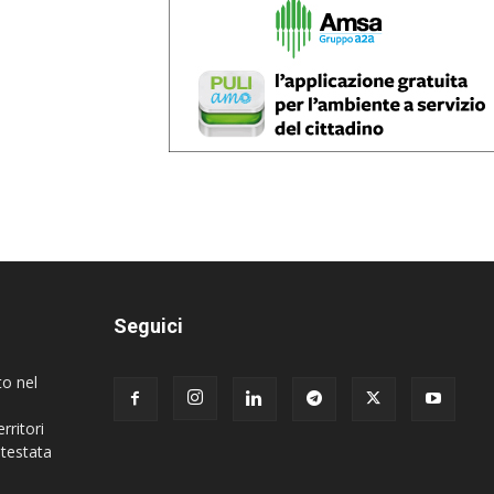
Seguici
to nel
rritori
 testata