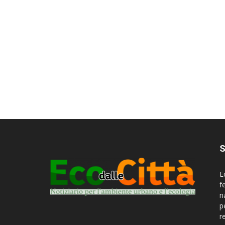
S
E
f
n
p
r