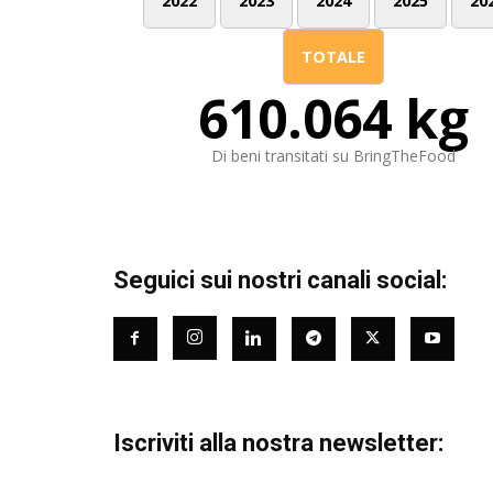
2022
2023
2024
2025
20
TOTALE
610.064 kg
Di beni transitati su BringTheFood
Seguici sui nostri canali social:
Iscriviti alla nostra newsletter: