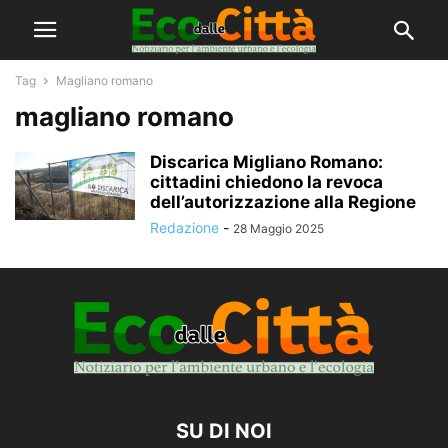
Tag
Magliano romano
magliano romano
Discarica Migliano Romano:
cittadini chiedono la revoca
dell’autorizzazione alla Regione
Redazione
-
28 Maggio 2025
SU DI NOI