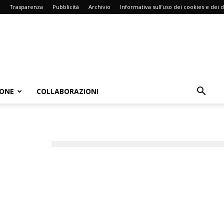
Trasparenza
Pubblicità
Archivio
Informativa sull’uso dei cookies e dei d
IONE
COLLABORAZIONI