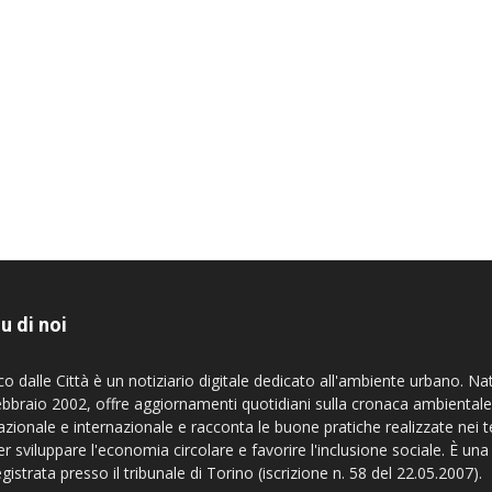
u di noi
co dalle Città è un notiziario digitale dedicato all'ambiente urbano. Na
ebbraio 2002, offre aggiornamenti quotidiani sulla cronaca ambientale
azionale e internazionale e racconta le buone pratiche realizzate nei te
er sviluppare l'economia circolare e favorire l'inclusione sociale. È una
egistrata presso il tribunale di Torino (iscrizione n. 58 del 22.05.2007).