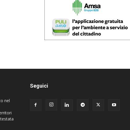
Seguici
to nel
rritori
 testata