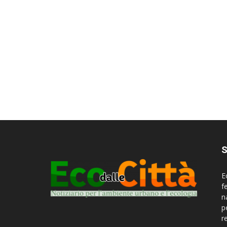
S
E
f
n
p
r