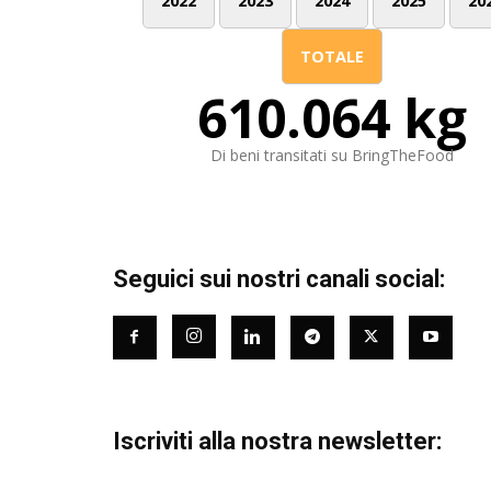
2022
2023
2024
2025
20
TOTALE
610.064 kg
Di beni transitati su BringTheFood
Seguici sui nostri canali social:
Iscriviti alla nostra newsletter: