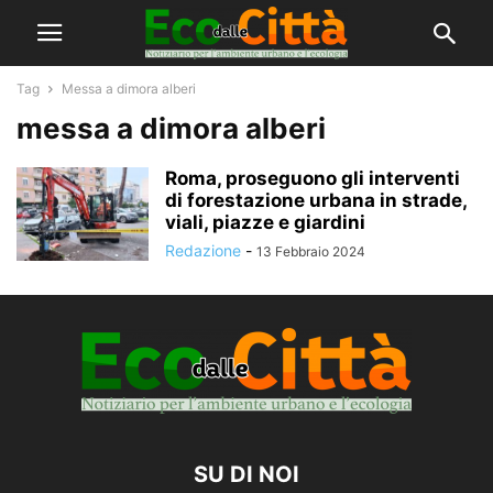
Tag
Messa a dimora alberi
messa a dimora alberi
Roma, proseguono gli interventi
di forestazione urbana in strade,
viali, piazze e giardini
Redazione
-
13 Febbraio 2024
SU DI NOI