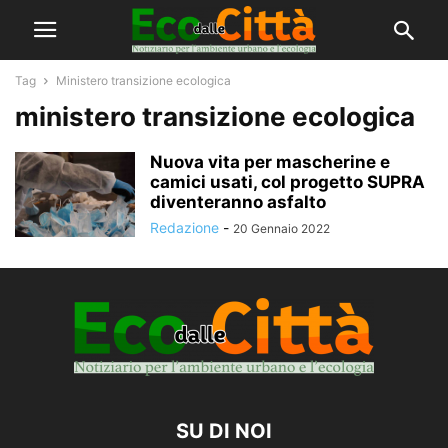
Tag
Ministero transizione ecologica
ministero transizione ecologica
Nuova vita per mascherine e
camici usati, col progetto SUPRA
diventeranno asfalto
Redazione
-
20 Gennaio 2022
SU DI NOI