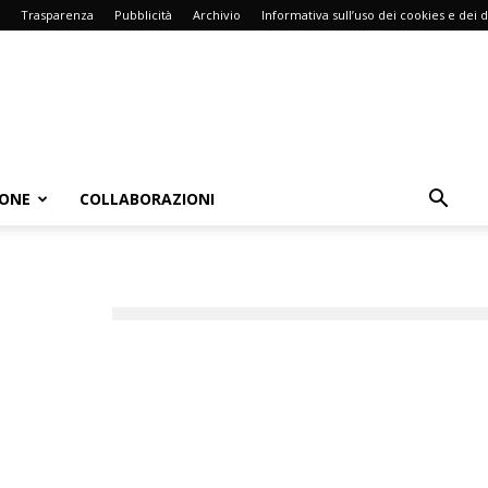
Trasparenza
Pubblicità
Archivio
Informativa sull’uso dei cookies e dei d
IONE
COLLABORAZIONI