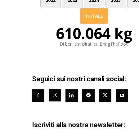
2022
2023
2024
2025
20
TOTALE
610.064 kg
Di beni transitati su BringTheFood
Seguici sui nostri canali social:
Iscriviti alla nostra newsletter: