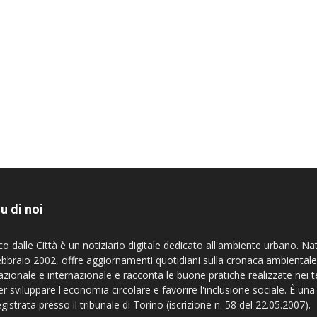
u di noi
co dalle Città è un notiziario digitale dedicato all'ambiente urbano. Na
ebbraio 2002, offre aggiornamenti quotidiani sulla cronaca ambientale
azionale e internazionale e racconta le buone pratiche realizzate nei te
er sviluppare l'economia circolare e favorire l'inclusione sociale. È una
egistrata presso il tribunale di Torino (iscrizione n. 58 del 22.05.2007).