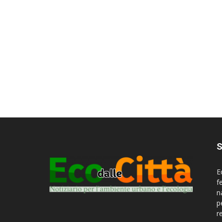
S
E
f
n
p
r