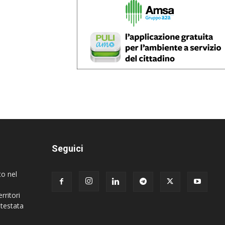
Seguici
to nel
rritori
 testata