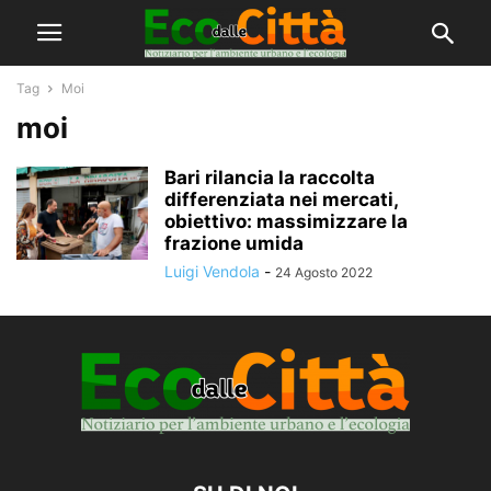
Tag
Moi
moi
Bari rilancia la raccolta
differenziata nei mercati,
obiettivo: massimizzare la
frazione umida
Luigi Vendola
-
24 Agosto 2022