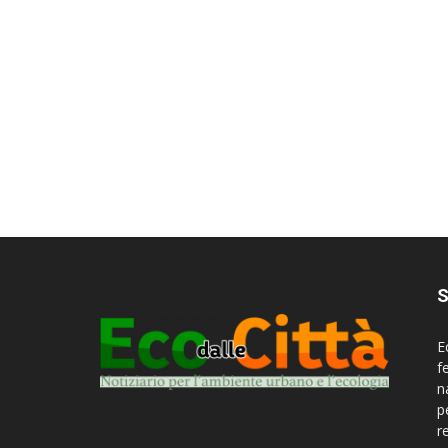
S
E
f
n
p
r