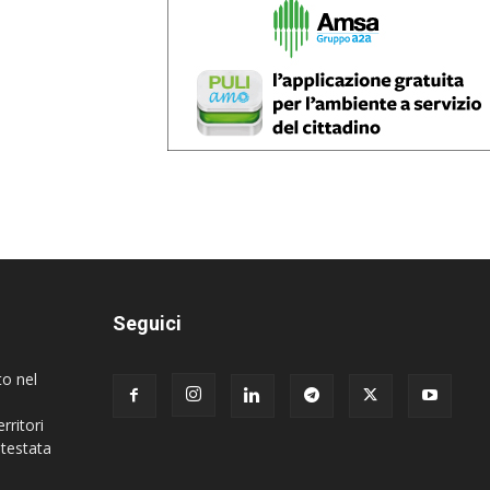
Seguici
to nel
rritori
 testata