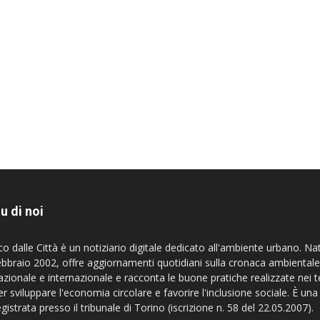
u di noi
co dalle Città è un notiziario digitale dedicato all'ambiente urbano. Na
ebbraio 2002, offre aggiornamenti quotidiani sulla cronaca ambientale
azionale e internazionale e racconta le buone pratiche realizzate nei te
er sviluppare l'economia circolare e favorire l'inclusione sociale. È una
egistrata presso il tribunale di Torino (iscrizione n. 58 del 22.05.2007).