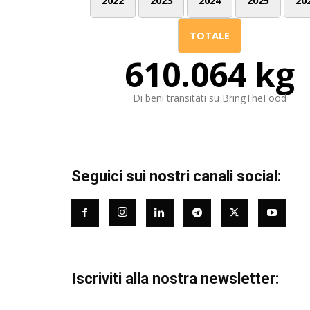
2022
2023
2024
2025
20
TOTALE
610.064 kg
Di beni transitati su BringTheFood
Seguici sui nostri canali social:
Iscriviti alla nostra newsletter: