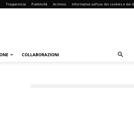
Trasparenza
Pubblicità
Archivio
Informativa sull’uso dei cookies e dei d
IONE
COLLABORAZIONI