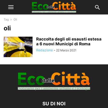
Tag
Oli
oli
Raccolta degli oli esausti estesa
a 6 nuovi Municipi di Roma
Redazione
-
22 Marzo 2021
SU DI NOI