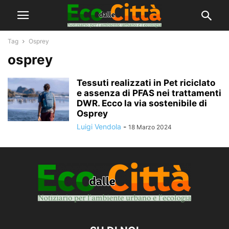
Tag
Osprey
osprey
Tessuti realizzati in Pet riciclato
e assenza di PFAS nei trattamenti
DWR. Ecco la via sostenibile di
Osprey
Luigi Vendola
-
18 Marzo 2024