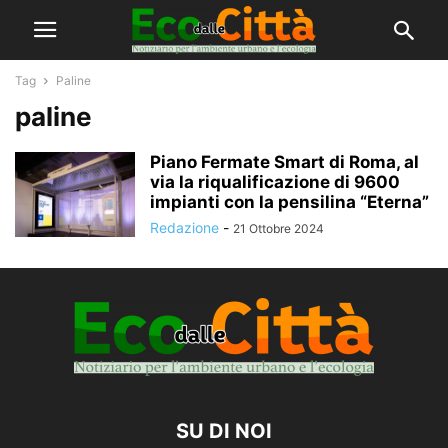
Tag
Paline
paline
Piano Fermate Smart di Roma, al
via la riqualificazione di 9600
impianti con la pensilina “Eterna”
Redazione
-
21 Ottobre 2024
SU DI NOI