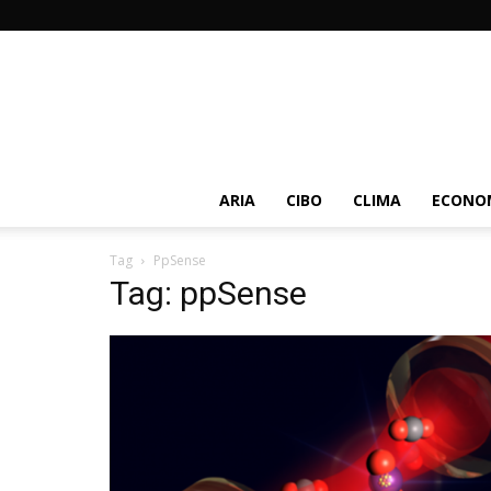
ARIA
CIBO
CLIMA
ECONOM
Tag
PpSense
Tag: ppSense