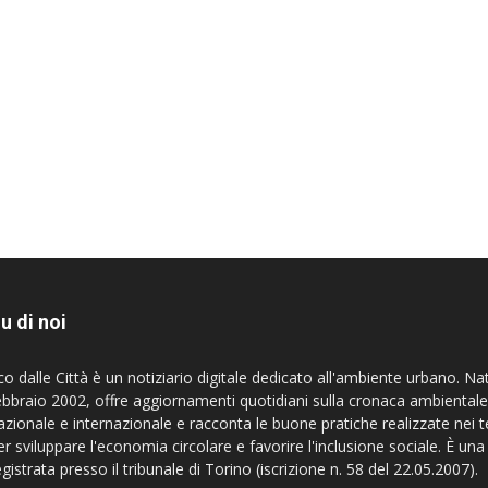
u di noi
co dalle Città è un notiziario digitale dedicato all'ambiente urbano. Na
ebbraio 2002, offre aggiornamenti quotidiani sulla cronaca ambientale
azionale e internazionale e racconta le buone pratiche realizzate nei te
er sviluppare l'economia circolare e favorire l'inclusione sociale. È una
egistrata presso il tribunale di Torino (iscrizione n. 58 del 22.05.2007).