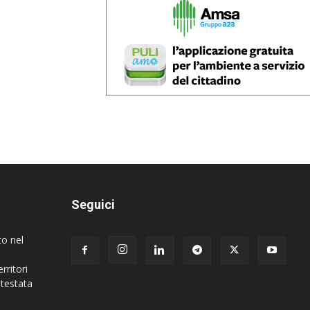
Seguici
to nel
rritori
 testata