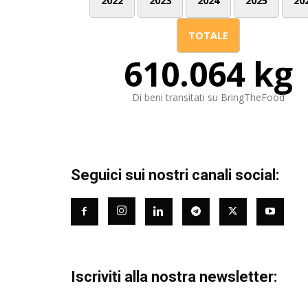
2022
2023
2024
2025
20
TOTALE
610.064 kg
Di beni transitati su BringTheFood
Seguici sui nostri canali social:
Iscriviti alla nostra newsletter: