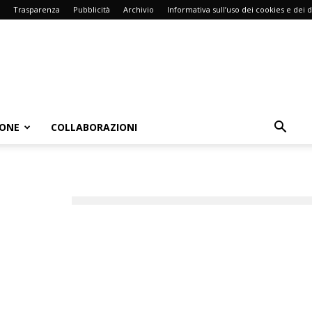
Trasparenza
Pubblicità
Archivio
Informativa sull’uso dei cookies e dei d
IONE
COLLABORAZIONI