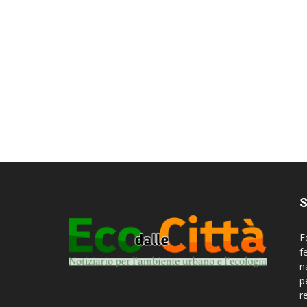
S
E
f
n
p
r