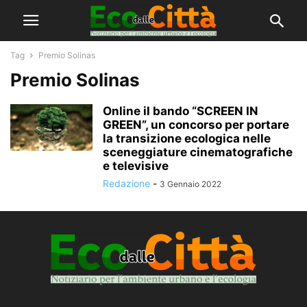
Tag
Premio Solinas
Premio Solinas
Online il bando “SCREEN IN
GREEN”, un concorso per portare
la transizione ecologica nelle
sceneggiature cinematografiche
e televisive
Redazione
-
3 Gennaio 2022