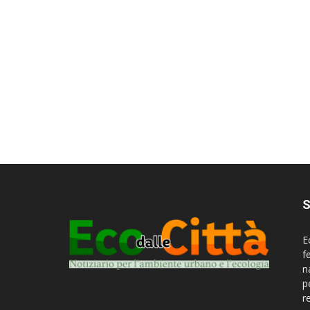
S
E
f
n
p
r