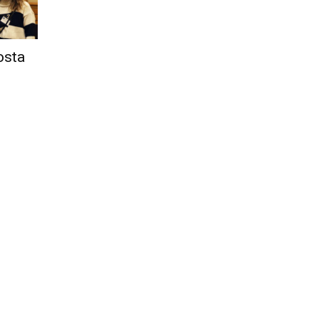
Città
posta