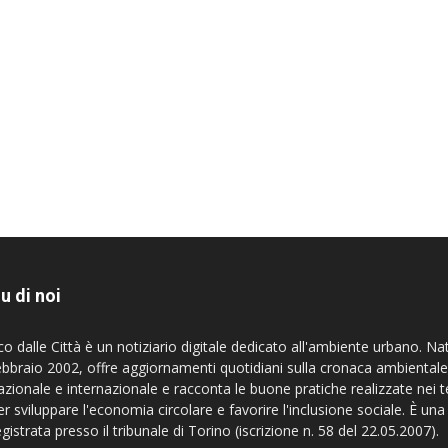
u di noi
co dalle Città è un notiziario digitale dedicato all'ambiente urbano. Na
ebbraio 2002, offre aggiornamenti quotidiani sulla cronaca ambientale
azionale e internazionale e racconta le buone pratiche realizzate nei te
er sviluppare l'economia circolare e favorire l'inclusione sociale. È una
egistrata presso il tribunale di Torino (iscrizione n. 58 del 22.05.2007).