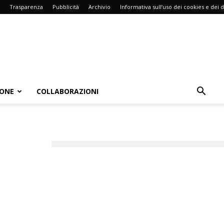
Trasparenza
Pubblicità
Archivio
Informativa sull’uso dei cookies e dei d
IONE
COLLABORAZIONI