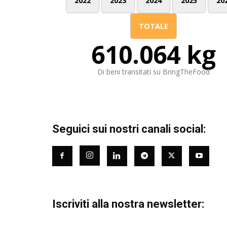
2022
2023
2024
2025
20
TOTALE
610.064 kg
Di beni transitati su BringTheFood
Seguici sui nostri canali social:
Iscriviti alla nostra newsletter: