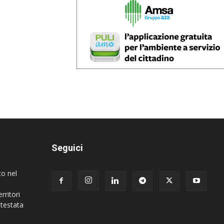
Seguici
to nel
rritori
 testata