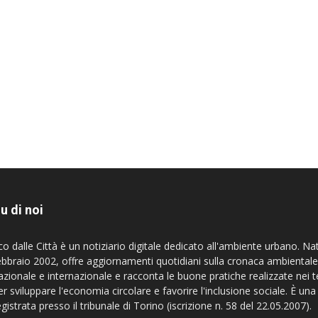
u di noi
co dalle Città è un notiziario digitale dedicato all'ambiente urbano. Na
ebbraio 2002, offre aggiornamenti quotidiani sulla cronaca ambientale
azionale e internazionale e racconta le buone pratiche realizzate nei te
er sviluppare l'economia circolare e favorire l'inclusione sociale. È una
egistrata presso il tribunale di Torino (iscrizione n. 58 del 22.05.2007).