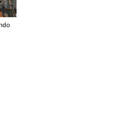
Città
ando