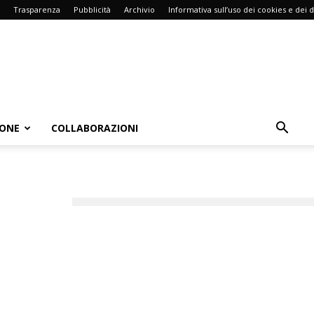
Trasparenza
Pubblicità
Archivio
Informativa sull’uso dei cookies e dei d
IONE
COLLABORAZIONI