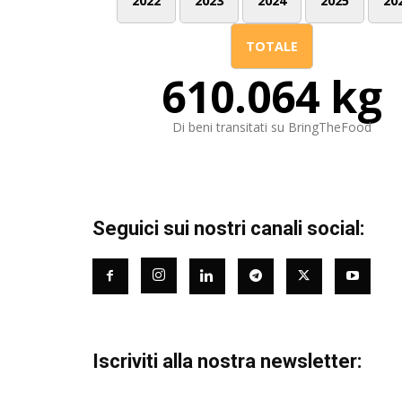
2022
2023
2024
2025
20
TOTALE
610.064 kg
Di beni transitati su BringTheFood
Seguici sui nostri canali social:
Iscriviti alla nostra newsletter: