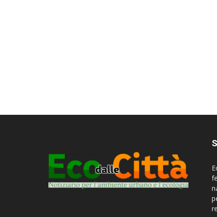
S
E
f
n
p
r