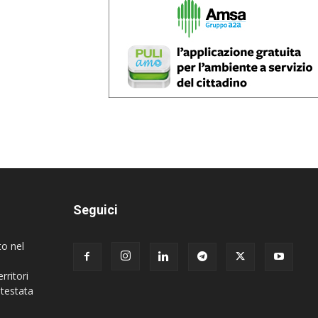
Seguici
to nel
rritori
 testata