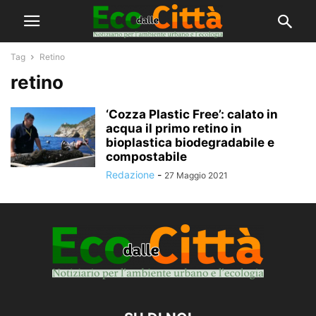
Tag
Retino
retino
‘Cozza Plastic Free’: calato in
acqua il primo retino in
bioplastica biodegradabile e
compostabile
Redazione
-
27 Maggio 2021