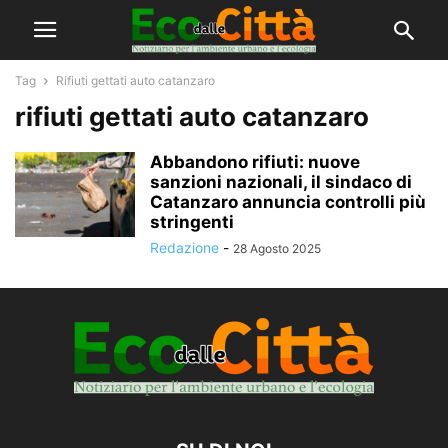
Tag
Rifiuti gettati auto catanzaro
rifiuti gettati auto catanzaro
Abbandono rifiuti: nuove
sanzioni nazionali, il sindaco di
Catanzaro annuncia controlli più
stringenti
Redazione
-
28 Agosto 2025