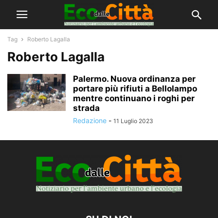
Tag
Roberto Lagalla
Roberto Lagalla
Palermo. Nuova ordinanza per
portare più rifiuti a Bellolampo
mentre continuano i roghi per
strada
Redazione
-
11 Luglio 2023