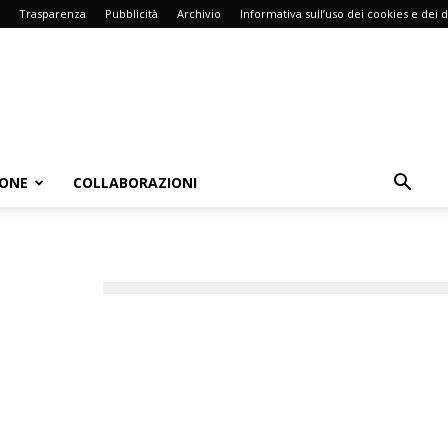
Trasparenza
Pubblicità
Archivio
Informativa sull’uso dei cookies e dei d
IONE
COLLABORAZIONI