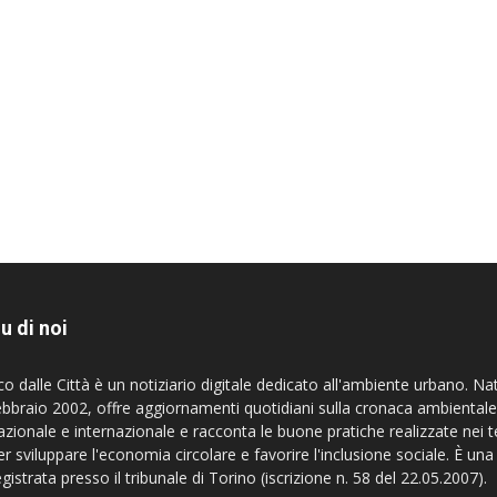
u di noi
co dalle Città è un notiziario digitale dedicato all'ambiente urbano. Na
ebbraio 2002, offre aggiornamenti quotidiani sulla cronaca ambientale
azionale e internazionale e racconta le buone pratiche realizzate nei te
er sviluppare l'economia circolare e favorire l'inclusione sociale. È una
egistrata presso il tribunale di Torino (iscrizione n. 58 del 22.05.2007).