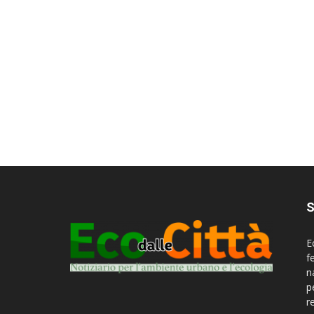
S
E
f
n
p
r