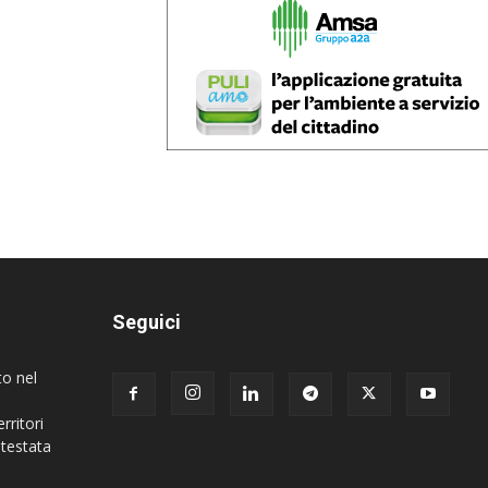
Seguici
to nel
rritori
 testata