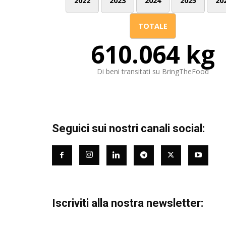
2022
2023
2024
2025
20
TOTALE
610.064 kg
Di beni transitati su BringTheFood
Seguici sui nostri canali social:
Iscriviti alla nostra newsletter: