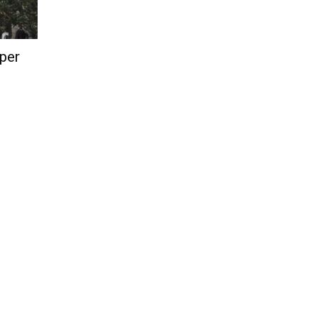
Città
 per