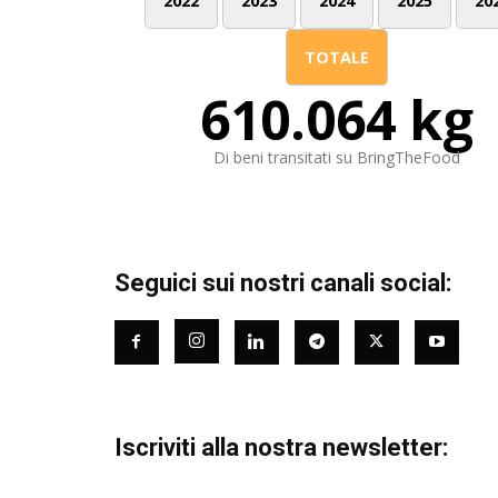
2022
2023
2024
2025
20
TOTALE
610.064 kg
Di beni transitati su BringTheFood
Seguici sui nostri canali social:
Iscriviti alla nostra newsletter: