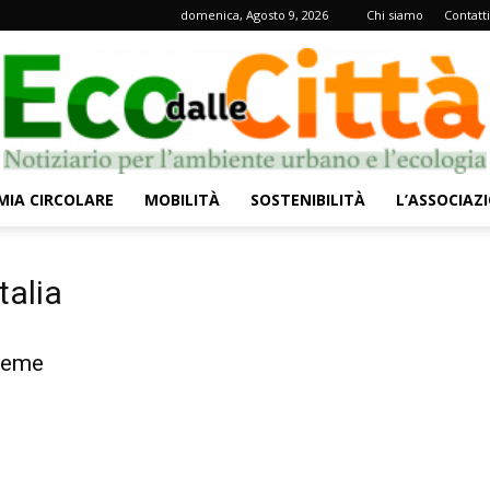
domenica, Agosto 9, 2026
Chi siamo
Contatti
IA CIRCOLARE
MOBILITÀ
SOSTENIBILITÀ
L’ASSOCIAZ
Eco
talia
ieme
dalle