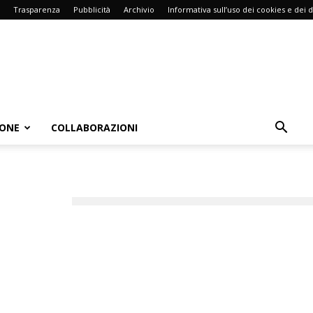
Trasparenza
Pubblicità
Archivio
Informativa sull’uso dei cookies e dei d
IONE
COLLABORAZIONI