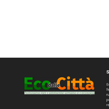
S
E
f
n
p
r