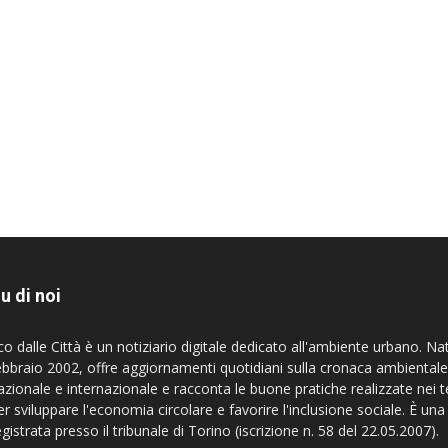
u di noi
co dalle Città è un notiziario digitale dedicato all'ambiente urbano. Na
ebbraio 2002, offre aggiornamenti quotidiani sulla cronaca ambientale
azionale e internazionale e racconta le buone pratiche realizzate nei te
er sviluppare l'economia circolare e favorire l'inclusione sociale. È una
egistrata presso il tribunale di Torino (iscrizione n. 58 del 22.05.2007).