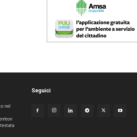
Seguici
to nel
rritori
 testata