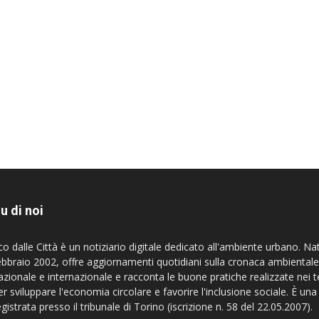
u di noi
co dalle Città è un notiziario digitale dedicato all'ambiente urbano. Na
ebbraio 2002, offre aggiornamenti quotidiani sulla cronaca ambientale
azionale e internazionale e racconta le buone pratiche realizzate nei te
er sviluppare l'economia circolare e favorire l'inclusione sociale. È una
egistrata presso il tribunale di Torino (iscrizione n. 58 del 22.05.2007).