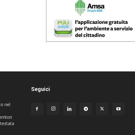
Seguici
to nel
rritori
 testata