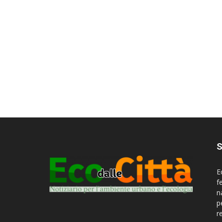
S
E
f
n
p
r