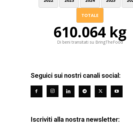
2022
2023
2024
2025
20
TOTALE
610.064 kg
Di beni transitati su BringTheFood
Seguici sui nostri canali social:
Iscriviti alla nostra newsletter: