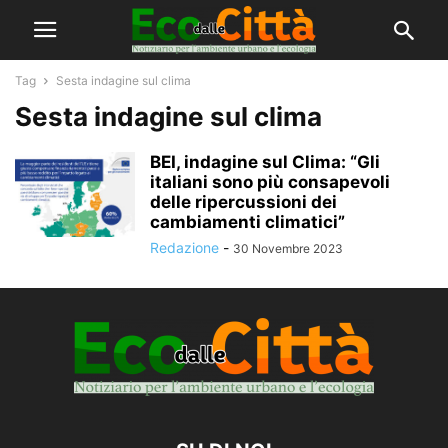
Tag
Sesta indagine sul clima
Sesta indagine sul clima
BEI, indagine sul Clima: “Gli
italiani sono più consapevoli
delle ripercussioni dei
cambiamenti climatici”
Redazione
-
30 Novembre 2023