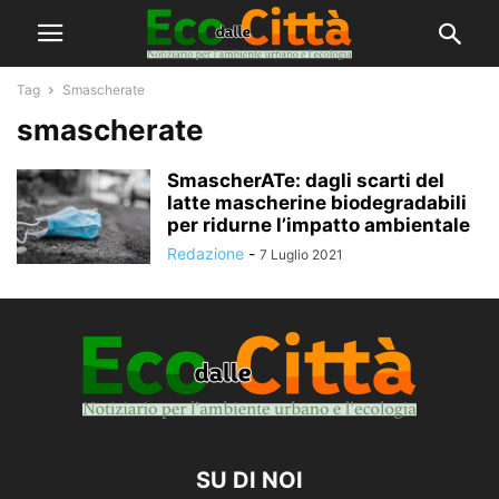
Tag
Smascherate
smascherate
SmascherATe: dagli scarti del
latte mascherine biodegradabili
per ridurne l’impatto ambientale
Redazione
-
7 Luglio 2021
SU DI NOI