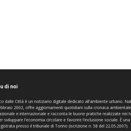
u di noi
co dalle Città è un notiziario digitale dedicato all'ambiente urbano. Na
ebbraio 2002, offre aggiornamenti quotidiani sulla cronaca ambientale
azionale e internazionale e racconta le buone pratiche realizzate nei te
er sviluppare l'economia circolare e favorire l'inclusione sociale. È una
egistrata presso il tribunale di Torino (iscrizione n. 58 del 22.05.2007).