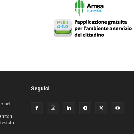
Seguici
to nel
rritori
 testata