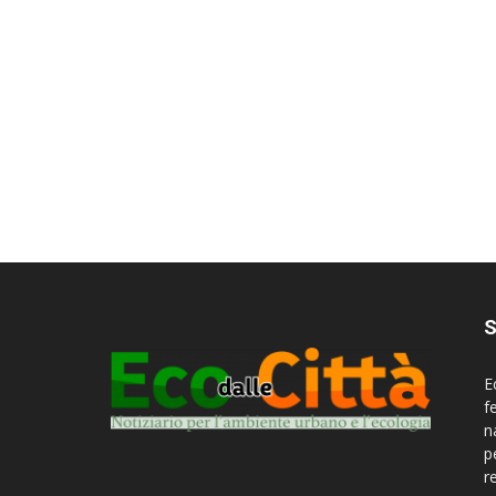
S
E
f
n
p
r