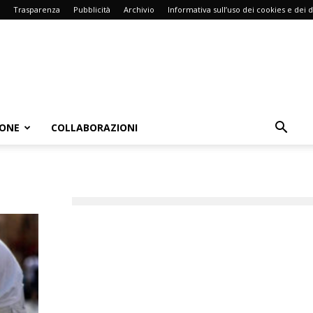
Trasparenza
Pubblicità
Archivio
Informativa sull’uso dei cookies e dei d
IONE
COLLABORAZIONI