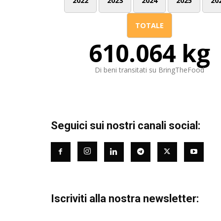
2022
2023
2024
2025
20
TOTALE
610.064 kg
Di beni transitati su BringTheFood
Seguici sui nostri canali social:
Iscriviti alla nostra newsletter: