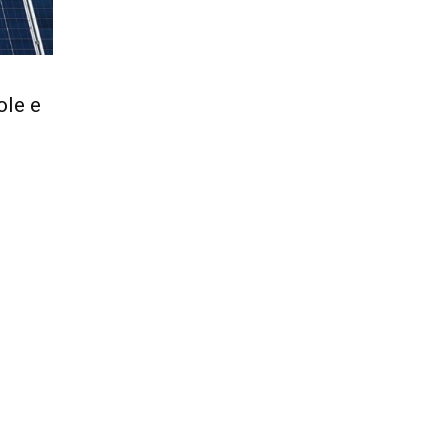
Città
ole e