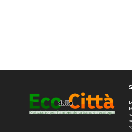
S
E
f
n
p
r