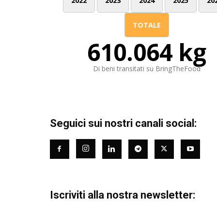
2022
2023
2024
2025
20
TOTALE
610.064 kg
Di beni transitati su BringTheFood
Seguici sui nostri canali social:
Iscriviti alla nostra newsletter: