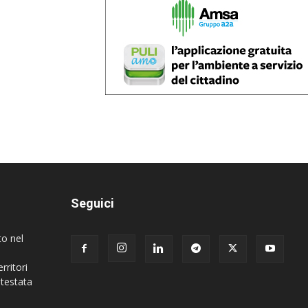
Seguici
to nel
rritori
 testata