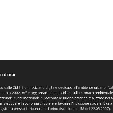
u di noi
co dalle Città è un notiziario digitale dedicato all'ambiente urbano. Na
ebbraio 2002, offre aggiornamenti quotidiani sulla cronaca ambientale
azionale e internazionale e racconta le buone pratiche realizzate nei te
er sviluppare l'economia circolare e favorire l'inclusione sociale. È una
egistrata presso il tribunale di Torino (iscrizione n. 58 del 22.05.2007).