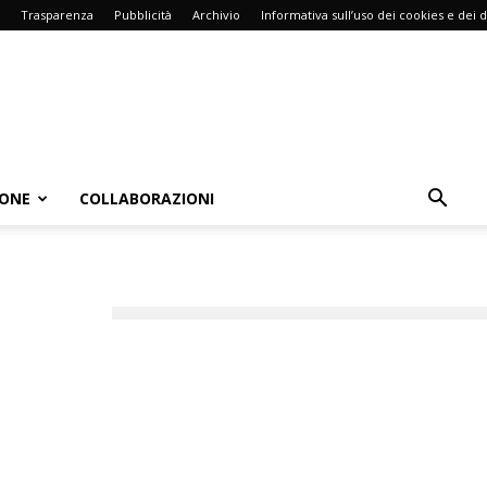
Trasparenza
Pubblicità
Archivio
Informativa sull’uso dei cookies e dei d
IONE
COLLABORAZIONI