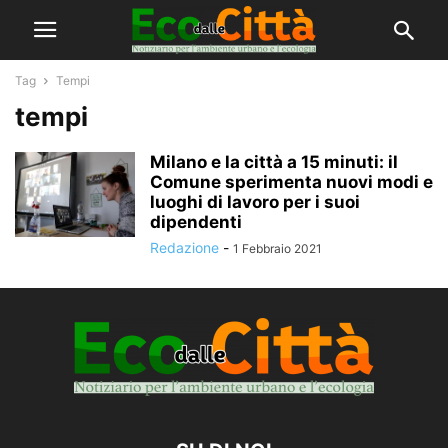
Tag
Tempi
tempi
Milano e la città a 15 minuti: il
Comune sperimenta nuovi modi e
luoghi di lavoro per i suoi
dipendenti
Redazione
-
1 Febbraio 2021