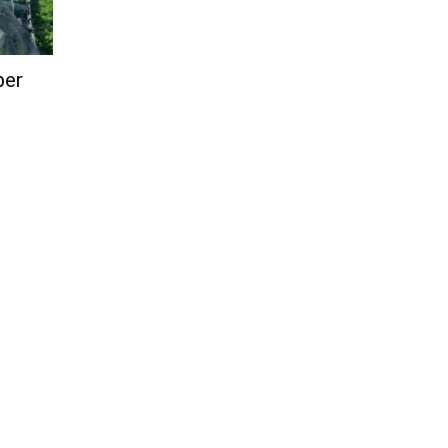
Città
per