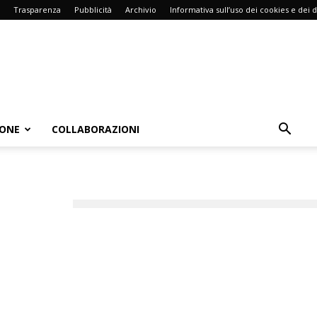
Trasparenza
Pubblicità
Archivio
Informativa sull’uso dei cookies e dei d
IONE
COLLABORAZIONI