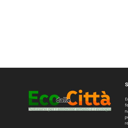
S
E
f
n
p
r