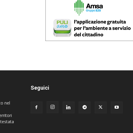
Seguici
to nel
rritori
 testata