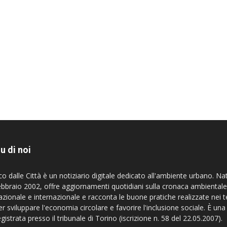
u di noi
co dalle Città è un notiziario digitale dedicato all'ambiente urbano. Na
ebbraio 2002, offre aggiornamenti quotidiani sulla cronaca ambientale
azionale e internazionale e racconta le buone pratiche realizzate nei te
er sviluppare l'economia circolare e favorire l'inclusione sociale. È una
egistrata presso il tribunale di Torino (iscrizione n. 58 del 22.05.2007).