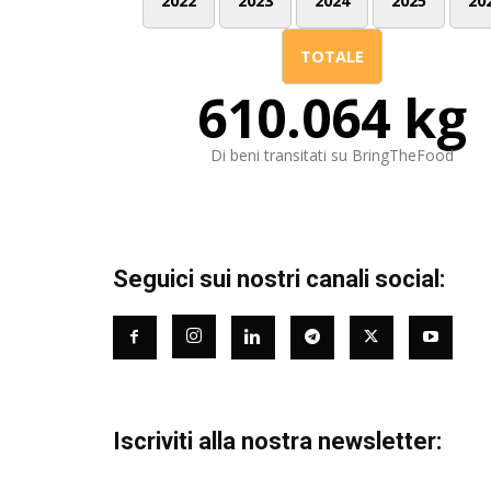
2022
2023
2024
2025
20
TOTALE
610.064 kg
Di beni transitati su BringTheFood
Seguici sui nostri canali social:
Iscriviti alla nostra newsletter: