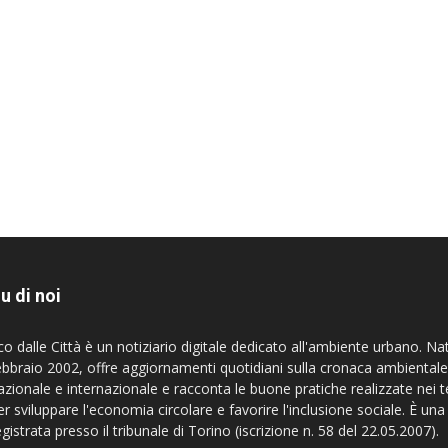
u di noi
co dalle Città è un notiziario digitale dedicato all'ambiente urbano. Na
ebbraio 2002, offre aggiornamenti quotidiani sulla cronaca ambientale
azionale e internazionale e racconta le buone pratiche realizzate nei te
er sviluppare l'economia circolare e favorire l'inclusione sociale. È una
egistrata presso il tribunale di Torino (iscrizione n. 58 del 22.05.2007).