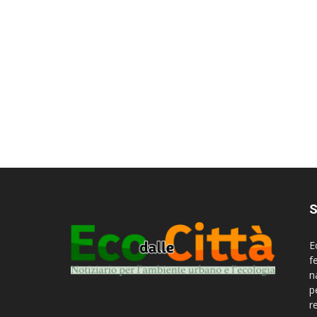
S
E
f
n
p
r