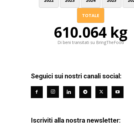
2022
2023
2024
2025
20
TOTALE
610.064 kg
Di beni transitati su BringTheFood
Seguici sui nostri canali social:
Iscriviti alla nostra newsletter: