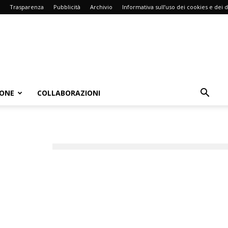
Trasparenza
Pubblicità
Archivio
Informativa sull’uso dei cookies e dei d
IONE
COLLABORAZIONI