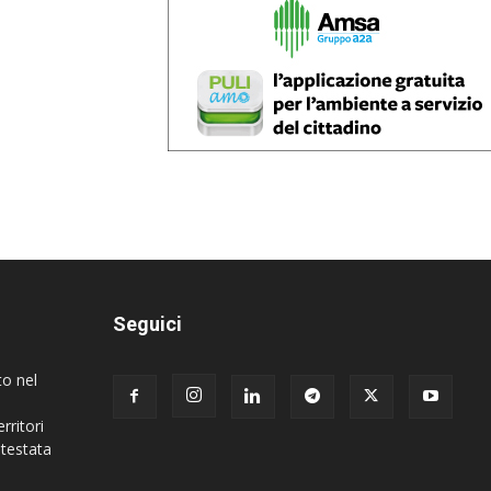
Seguici
to nel
rritori
 testata