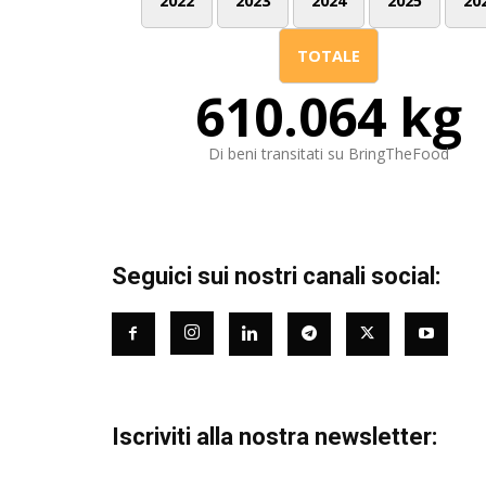
2022
2023
2024
2025
20
TOTALE
610.064 kg
Di beni transitati su BringTheFood
Seguici sui nostri canali social:
Iscriviti alla nostra newsletter: