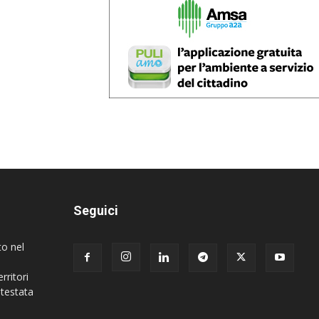
Seguici
to nel
rritori
 testata