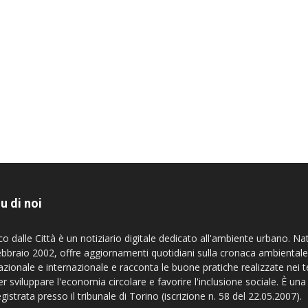
u di noi
co dalle Città è un notiziario digitale dedicato all'ambiente urbano. Na
ebbraio 2002, offre aggiornamenti quotidiani sulla cronaca ambientale
azionale e internazionale e racconta le buone pratiche realizzate nei te
er sviluppare l'economia circolare e favorire l'inclusione sociale. È una
egistrata presso il tribunale di Torino (iscrizione n. 58 del 22.05.2007).