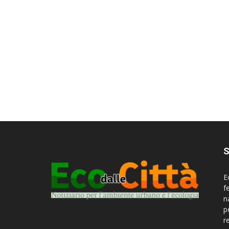
S
E
f
n
p
r