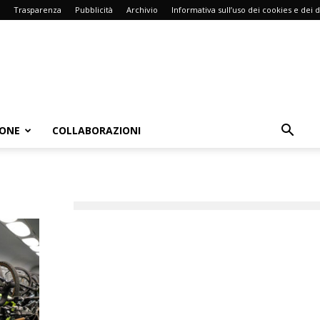
Trasparenza
Pubblicità
Archivio
Informativa sull’uso dei cookies e dei d
IONE
COLLABORAZIONI