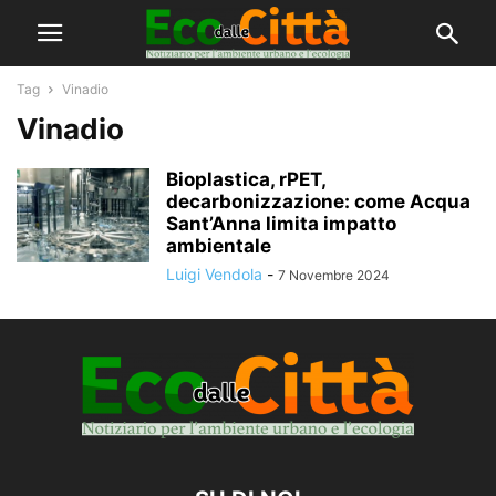
Tag
Vinadio
Vinadio
Bioplastica, rPET,
decarbonizzazione: come Acqua
Sant’Anna limita impatto
ambientale
Luigi Vendola
-
7 Novembre 2024