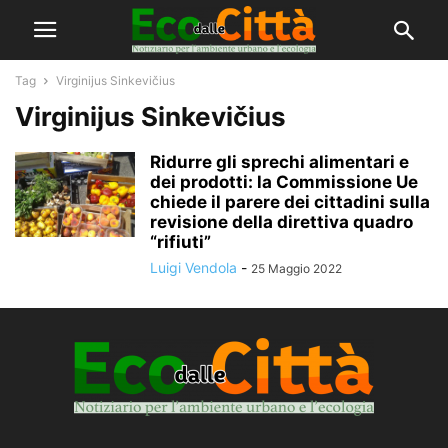
Tag
Virginijus Sinkevičius
Virginijus Sinkevičius
Ridurre gli sprechi alimentari e
dei prodotti: la Commissione Ue
chiede il parere dei cittadini sulla
revisione della direttiva quadro
“rifiuti”
Luigi Vendola
-
25 Maggio 2022