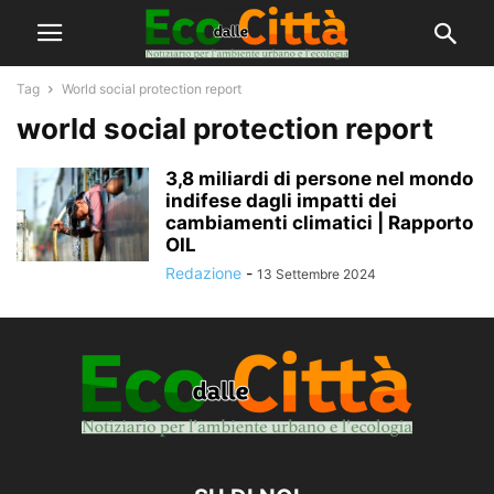
Tag
World social protection report
world social protection report
3,8 miliardi di persone nel mondo
indifese dagli impatti dei
cambiamenti climatici | Rapporto
OIL
Redazione
-
13 Settembre 2024