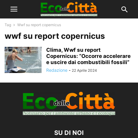
Tag
Wwf su report copernicus
wwf su report copernicus
Clima, Wwf su report
Copernicus: “Occorre accelerare
e uscire dai combustibili fossili”
Redazione
-
22 Aprile 2024
SU DI NOI