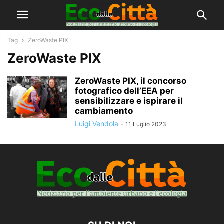
Tag
ZeroWaste PIX
ZeroWaste PIX
ZeroWaste PIX, il concorso
fotografico dell’EEA per
sensibilizzare e ispirare il
cambiamento
Luigi Vendola
-
11 Luglio 2023