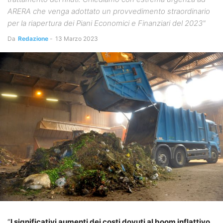
ARERA che venga adottato un provvedimento straordinario
per la riapertura dei Piani Economici e Finanziari del 2023"
Da
Redazione
-
13 Marzo 2023
“
I significativi aumenti dei costi dovuti al boom inflattivo