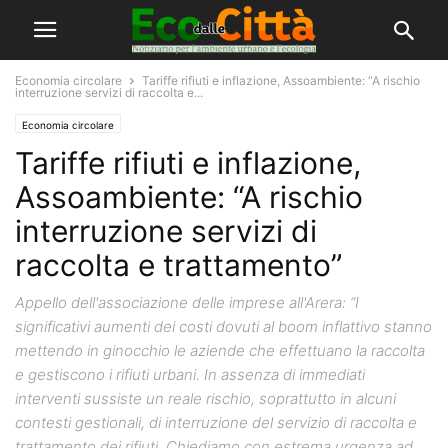
Economia circolare
Tariffe rifiuti e inflazione, Assoambiente: “A rischio
interruzione servizi di raccolta e...
Economia circolare
Tariffe rifiuti e inflazione,
Assoambiente: “A rischio
interruzione servizi di
raccolta e trattamento”
Appello dell'associazione delle imprese all'Arera: “I
significativi aumenti dei costi dovuti al boom inflattivo stanno
mettendo in ginocchio le aziende che effettuano la raccolta
e gestiscono i rifiuti urbani. In assenza di immediati
interventi sussiste un reale rischio, soprattutto in alcuni
contesti gestionali, di interruzione del servizio di raccolta e
trattamento dei rifiuti. Chiediamo con estrema urgenza ad