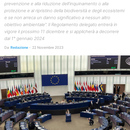
prevenzione e alla riduzione dell’inquinamento o alla
protezione e al ripristino della biodiversità e degli ecosistemi
e se non arreca un danno significativo a nessun altro
obiettivo ambientale”. Il Regolamento delegato entrerà in
vigore il prossimo 11 dicembre e si applicherà a decorrere
dal 1° gennaio 2024
Da
Redazione
-
22 Novembre 2023