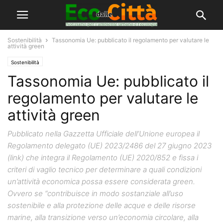
Sostenibilità
Tassonomia Ue: pubblicato il regolamento per valutare le
attività green
Sostenibilità
Tassonomia Ue: pubblicato il
regolamento per valutare le
attività green
Pubblicato nella Gazzetta Ufficiale dell’Unione europea il
Regolamento delegato (UE) 2023/2486 del 27 giugno 2023
(link) che integra il Regolamento (UE) 2020/852 e fissa i
criteri di vaglio tecnico per determinare a quali condizioni
un’attività economica possa essere considerata green.
Ovvero se “contribuisce in modo sostanziale all’uso
sostenibile e alla protezione delle acque e delle risorse
marine, alla transizione verso un’economia circolare, alla