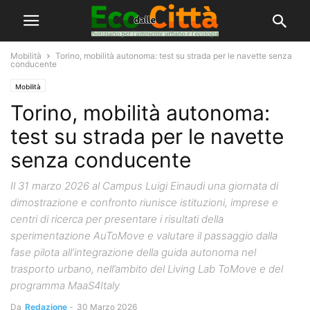
Mobilità
Torino, mobilità autonoma: test su strada per le navette senza
conducente
Mobilità
Torino, mobilità autonoma:
test su strada per le navette
senza conducente
Il 31 marzo 2026 al Campus Luigi Einaudi una giornata di
dimostrazione e confronto riunisce istituzioni, imprese e
centri di ricerca per presentare i risultati della
sperimentazione AuToMove e valutare il passaggio dalla
fase pilota all’integrazione della guida autonoma nel
trasporto urbano, nell’ambito del Living Lab ToMove e del
programma MaaS4Italy
Da
Redazione
-
30 Marzo 2026