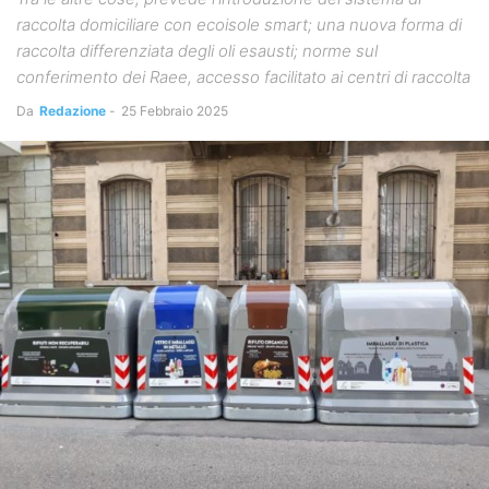
raccolta domiciliare con ecoisole smart; una nuova forma di
raccolta differenziata degli oli esausti; norme sul
conferimento dei Raee, accesso facilitato ai centri di raccolta
Da
Redazione
-
25 Febbraio 2025