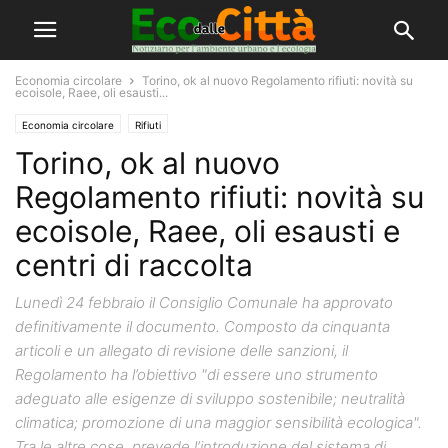
Economia circolare
Torino, ok al nuovo Regolamento rifiuti: novità su
ecoisole, Raee, oli esausti...
Economia circolare
Rifiuti
Torino, ok al nuovo
Regolamento rifiuti: novità su
ecoisole, Raee, oli esausti e
centri di raccolta
Lunedì 24 febbraio il Consiglio Comunale ha approvato
definitivamente il documento. Composto da cinquanta
articoli e un allegato di revisione delle sanzioni, il
Regolamento ha l’obiettivo "di essere uno strumento
adeguato alle esigenze di sviluppo sostenibile; neutralità
climatica; promozione di una maggior sensibilità ecologica".
Tra le altre cose, prevede l’introduzione del sistema di