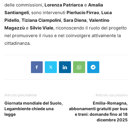
delle commissioni,
Lorenza Patriarca
e
Amalia
Santiangeli
, sono intervenuti
Pierlucio Firrao
,
Luca
Pidello
,
Tiziana Ciampolini
,
Sara Diena
,
Valentino
Magazzù
e
Silvio Viale
, riconoscendo il ruolo del progetto
nel promuovere il riuso e nel coinvolgere attivamente la
cittadinanza.
Articolo precedente
Articolo successivo
Giornata mondiale del Suolo,
Emilia-Romagna,
Legambiente chiede una
abbonamenti gratuiti per bus
legge
e treni: domande fino al 18
dicembre 2025