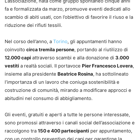
L’associazione, nata come gruppo spontaneo cinque anni
fa e formalizzata da marzo, promuove eventi dedicati allo
scambio di abiti usati, con l’obiettivo di favorire il riuso e la
riduzione dei rifiuti tessili.
Nel corso dell’anno, a
Torino
, gli appuntamenti hanno
coinvolto
circa tremila persone
, portando al riutilizzo di
12.000 capi
attraverso scambi e alla donazione di
3.000
vestiti
a realtà sociali. Il portavoce
Pier Francesco Lovera
,
insieme alla presidente
Beatrice Rosina
, ha sottolineato
l’importanza di un lavoro che coniuga sostenibilità e
costruzione di comunità, mirando a modificare approcci e
abitudini nel consumo di abbigliamento.
Gli eventi, gratuiti e aperti a tutte le persone interessate,
sono promossi attraverso i canali social dell’associazione e
raccolgono tra
150 e 400 partecipanti
per appuntamento,
con un controllo preventivo dei capi per garantirne la