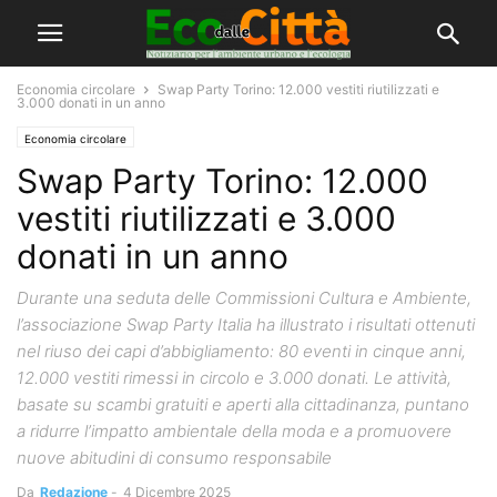
Economia circolare
Swap Party Torino: 12.000 vestiti riutilizzati e
3.000 donati in un anno
Economia circolare
Swap Party Torino: 12.000
vestiti riutilizzati e 3.000
donati in un anno
Durante una seduta delle Commissioni Cultura e Ambiente,
l’associazione Swap Party Italia ha illustrato i risultati ottenuti
nel riuso dei capi d’abbigliamento: 80 eventi in cinque anni,
12.000 vestiti rimessi in circolo e 3.000 donati. Le attività,
basate su scambi gratuiti e aperti alla cittadinanza, puntano
a ridurre l’impatto ambientale della moda e a promuovere
nuove abitudini di consumo responsabile
Da
Redazione
-
4 Dicembre 2025