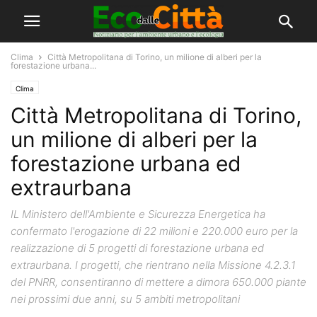
Clima
Città Metropolitana di Torino, un milione di alberi per la
forestazione urbana...
Clima
Città Metropolitana di Torino,
un milione di alberi per la
forestazione urbana ed
extraurbana
IL Ministero dell'Ambiente e Sicurezza Energetica ha
confermato l'erogazione di 22 milioni e 220.000 euro per la
realizzazione di 5 progetti di forestazione urbana ed
extraurbana. I progetti, che rientrano nella Missione 4.2.3.1
del PNRR, consentiranno di mettere a dimora 650.000 piante
nei prossimi due anni, su 5 ambiti metropolitani