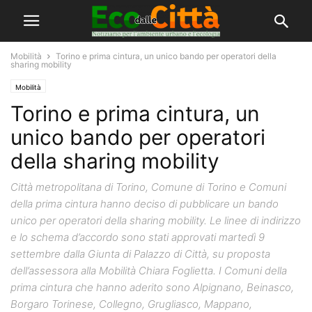
Mobilità
Torino e prima cintura, un unico bando per operatori della
sharing mobility
Mobilità
Torino e prima cintura, un
unico bando per operatori
della sharing mobility
Città metropolitana di Torino, Comune di Torino e Comuni
della prima cintura hanno deciso di pubblicare un bando
unico per operatori della sharing mobility. Le linee di indirizzo
e lo schema d’accordo sono stati approvati martedì 9
settembre dalla Giunta di Palazzo di Città, su proposta
dell’assessora alla Mobilità Chiara Foglietta. I Comuni della
prima cintura che hanno aderito sono Alpignano, Beinasco,
Borgaro Torinese, Collegno, Grugliasco, Mappano,