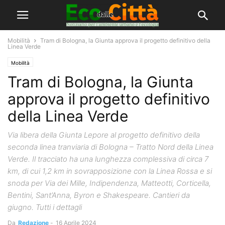
Mobilità
Tram di Bologna, la Giunta approva il progetto definitivo della
Linea Verde
Mobilità
Tram di Bologna, la Giunta
approva il progetto definitivo
della Linea Verde
Via libera della Giunta Lepore al progetto definitivo della
seconda linea tranviaria di Bologna – Tratto Nord della Linea
Verde. Il tracciato ha una lunghezza complessiva di circa 7
km, di cui 1,2 km in sovrapposizione con la Linea Rossa e si
snoda per Via dei Mille, Indipendenza, Matteotti, Corticella,
Bentini, Sant’Anna, Byron e Shakespeare. Cantieri da
giugno. Tutti i dettagli
Da
Redazione
-
16 Aprile 2024