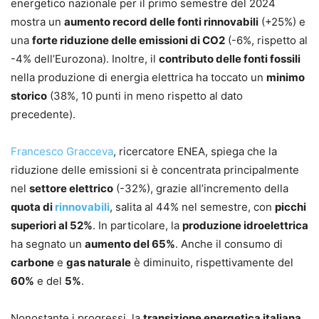
energetico nazionale per il primo semestre del 2024
mostra un
aumento record delle fonti rinnovabili
(+25%) e
una
forte riduzione delle emissioni di CO2
(-6%, rispetto al
-4% dell’Eurozona). Inoltre, il
contributo delle fonti fossili
nella produzione di energia elettrica ha toccato un
minimo
storico
(38%, 10 punti in meno rispetto al dato
precedente).
Francesco Gracceva
, ricercatore ENEA, spiega che la
riduzione delle emissioni si è concentrata principalmente
nel
settore elettrico
(-32%), grazie all’incremento della
quota di
rinnovabili
, salita al 44% nel semestre, con
picchi
superiori al 52%
. In particolare, la
produzione idroelettrica
ha segnato un
aumento del 65%
. Anche il consumo di
carbone
e
gas naturale
è diminuito, rispettivamente del
60%
e del
5%
.
Nonostante i progressi, la
transizione energetica italiana