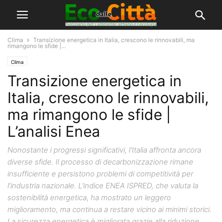
Clima
Transizione energetica in Italia, crescono le rinnovabili, ma
rimangono le sfide |...
Clima
Transizione energetica in
Italia, crescono le rinnovabili,
ma rimangono le sfide |
L’analisi Enea
Nonostante i progressi significativi, l'Italia affronta ancora
diverse sfide. Il processo di decarbonizzazione rimane
insufficiente e persistono problemi di competitività per
l’industria nazionale. L'indice ENEA ISPRED, che valuta la
sostenibilità energetica, ha mostrato un leggero
miglioramento, ma continua a restare vicino ai minimi storici.
La sicurezza energetica è migliorata grazie alla riduzione