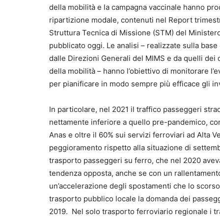
della mobilità e la campagna vaccinale hanno pro
ripartizione modale, contenuti nel Report trimest
Struttura Tecnica di Missione (STM) del Ministero d
pubblicato oggi. Le analisi – realizzate sulla base
dalle Direzioni Generali del MIMS e da quelli dei 
della mobilità – hanno l’obiettivo di monitorare l’
per pianificare in modo sempre più efficace gli inv
In particolare, nel 2021 il traffico passeggeri str
nettamente inferiore a quello pre-pandemico, con 
Anas e oltre il 60% sui servizi ferroviari ad Alta
peggioramento rispetto alla situazione di settemb
trasporto passeggeri su ferro, che nel 2020 avev
tendenza opposta, anche se con un rallentamento de
un’accelerazione degli spostamenti che lo scorso
trasporto pubblico locale la domanda dei passegger
2019. Nel solo trasporto ferroviario regionale i tra