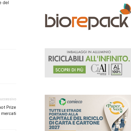
e del
successivo
hot Prize
i mercati