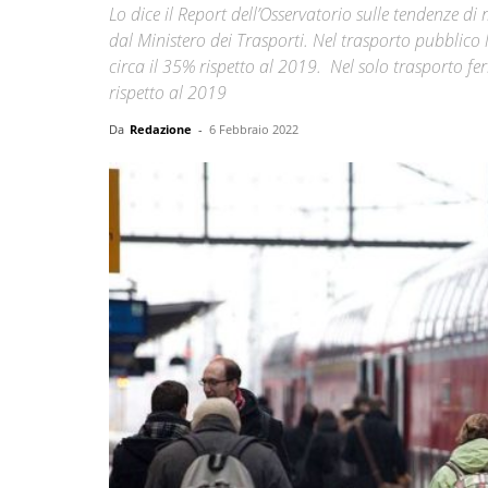
Lo dice il Report dell’Osservatorio sulle tendenze d
dal Ministero dei Trasporti. Nel trasporto pubblico
circa il 35% rispetto al 2019. Nel solo trasporto ferr
rispetto al 2019
Da
Redazione
-
6 Febbraio 2022