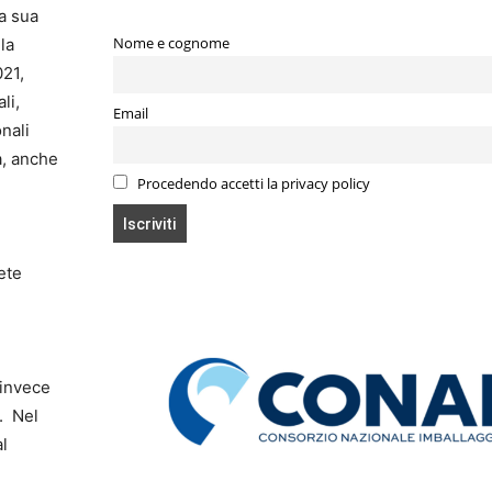
a sua
Nome e cognome
la
021,
li,
Email
nali
a, anche
Procedendo accetti la privacy policy
ete
 invece
. Nel
al