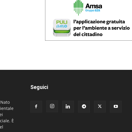
Seguici
. Nato
ientale
ei
ciale. È
el