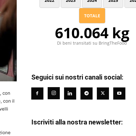
2022
2023
2024
2025
20
TOTALE
610.064 kg
Di beni transitati su BringTheFood
Seguici sui nostri canali social:
, con
 con il
velli
Iscriviti alla nostra newsletter:
azione