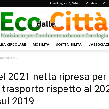
giovedì, Agosto 6, 2026
Chi siamo
Cont
IA CIRCOLARE
MOBILITÀ
SOSTENIBILITÀ
L’ASSOCIAZ
Eco
modalità di...
el 2021 netta ripresa per
i trasporto rispetto al 20
dalle
sul 2019