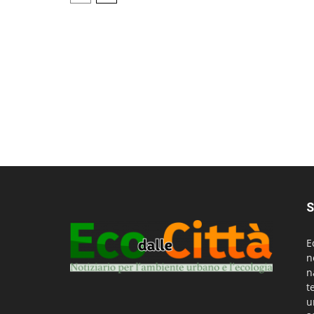
S
E
n
n
t
u