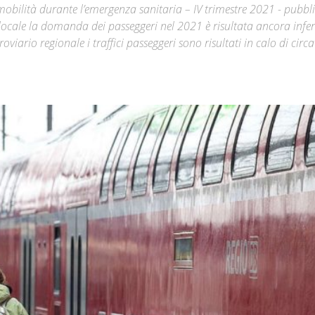
i mobilità durante l’emergenza sanitaria – IV trimestre 2021 - pubbl
 locale la domanda dei passeggeri nel 2021 è risultata ancora infer
Città
oviario regionale i traffici passeggeri sono risultati in calo di circ