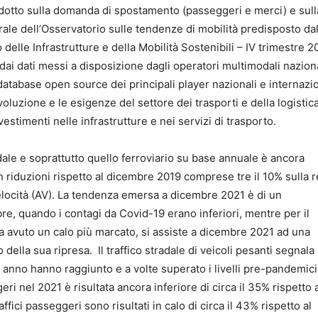
dotto sulla domanda di spostamento (passeggeri e merci) e sull
rale dell’Osservatorio sulle tendenze di mobilità predisposto dal
elle Infrastrutture e della Mobilità Sostenibili – IV trimestre 2
 dai dati messi a disposizione dagli operatori multimodali naziona
database open source dei principali player nazionali e internazio
evoluzione e le esigenze del settore dei trasporti e della logistic
estimenti nelle infrastrutture e nei servizi di trasporto.
adale e soprattutto quello ferroviario su base annuale è ancora
riduzioni rispetto al dicembre 2019 comprese tre il 10% sulla r
 Velocità (AV). La tendenza emersa a dicembre 2021 è di un
re, quando i contagi da Covid-19 erano inferiori, mentre per il
a avuto un calo più marcato, si assiste a dicembre 2021 ad una
lla sua ripresa. Il traffico stradale di veicoli pesanti segnala
 anno hanno raggiunto e a volte superato i livelli pre-pandemici
i nel 2021 è risultata ancora inferiore di circa il 35% rispetto 
ffici passeggeri sono risultati in calo di circa il 43% rispetto al