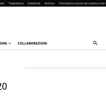
atti
Trasparenza
Pubblicità
Archivio
Informativa sull’uso dei cookies e dei d
IONE
COLLABORAZIONI
20