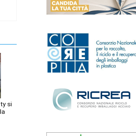
ty si
la