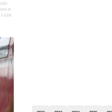
icato
iore di
a il 43%