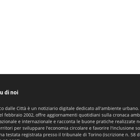
u di noi
co dalle Città è un notiziario digitale dedicato all'ambiente urbano
el febbraio 2002, offre aggiornamenti quotidiani sulla cronaca amb
azionale e internazionale e racconta le buone pratiche realizzate n
erritori per sviluppare l'economia circolare e favorire l'inclusione so
na testata registrata presso il tribunale di Torino (iscrizione n. 58 d