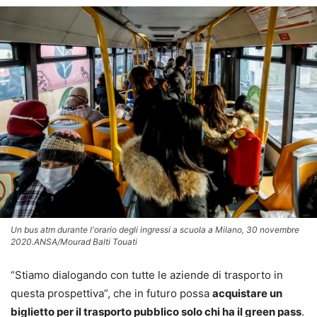
Un bus atm durante l'orario degli ingressi a scuola a Milano, 30 novembre
2020.ANSA/Mourad Balti Touati
“Stiamo dialogando con tutte le aziende di trasporto in
questa prospettiva”, che in futuro possa
acquistare un
biglietto per il trasporto pubblico solo chi ha il green pass
.