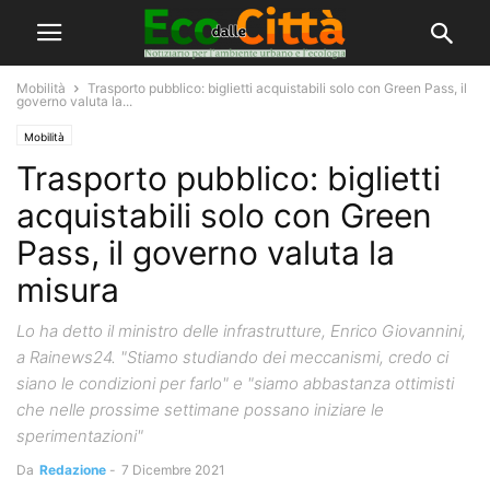
Mobilità
Trasporto pubblico: biglietti acquistabili solo con Green Pass, il
governo valuta la...
Mobilità
Trasporto pubblico: biglietti
acquistabili solo con Green
Pass, il governo valuta la
misura
Lo ha detto il ministro delle infrastrutture, Enrico Giovannini,
a Rainews24. "Stiamo studiando dei meccanismi, credo ci
siano le condizioni per farlo" e "siamo abbastanza ottimisti
che nelle prossime settimane possano iniziare le
sperimentazioni"
Da
Redazione
-
7 Dicembre 2021